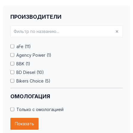
ПРОИЗВОДИТЕЛИ
aFe (11)
Agency Power (1)
BBK (1)
BD Diesel (10)
Bikers Choice (5)
BLOX Racing (29)
ОМОЛОГАЦИЯ
BMR Suspension (127)
Camburg (109)
Только с омологацией
COBB (2)
Показать
Cognito (1)
Cusco (62)