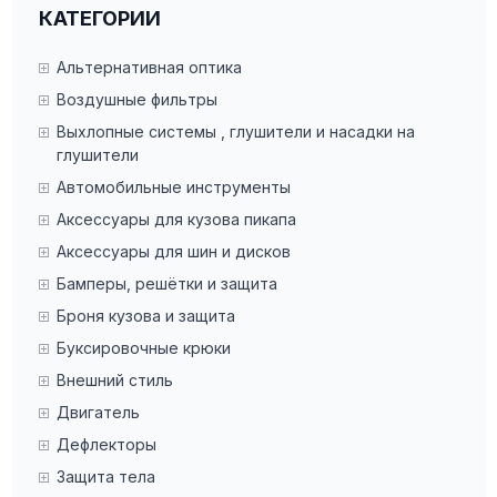
КАТЕГОРИИ
Dinan (4)
Fabtech (11)
Альтернативная оптика
Ford Racing (1)
Воздушные фильтры
H&R (4)
Выхлопные системы , глушители и насадки на
глушители
Hotchkis (73)
Автомобильные инструменты
ICON (64)
Аксессуары для кузова пикапа
ISC Suspension (3)
Аксессуары для шин и дисков
ISR Performance (18)
Бамперы, решётки и защита
JKS Manufacturing (9)
Броня кузова и защита
King Shocks (8)
Буксировочные крюки
KW (6)
Внешний стиль
Maxtrac (15)
Двигатель
Moog (57)
Дефлекторы
Moton (4)
Защита тела
Ohlins (1)