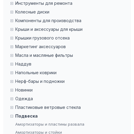
Инструменты для ремонта
Old Man Emu (12)
Колесные диски
Pedders (3)
Компоненты для производства
Pivot Works (39)
Крыши и аксессуары для крыши
PRP Seats (49)
Крышки грузового отсека
QA1 (232)
Маркетинг аксессуаров
Rancho (8)
Масла и масляные фильтры
Ridetech (19)
Наддув
Rock Krawler (9)
Напольные коврики
RockJock (249)
Нерф-бары и подножки
RS-R (1)
Новинки
Skyjacker (82)
Одежда
SPL Parts (110)
Пластиковые ветровые стекла
Superlift (11)
Подвеска
Tein (17)
Амортизаторы и пластины развала
Tuff Country (46)
Амортизаторы и стойки