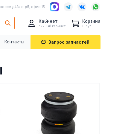
шоссе д41а стр5, офис 15
Кабинет
Корзина
личный кабинет
0 руб.
Контакты
Запрос запчастей
Ы