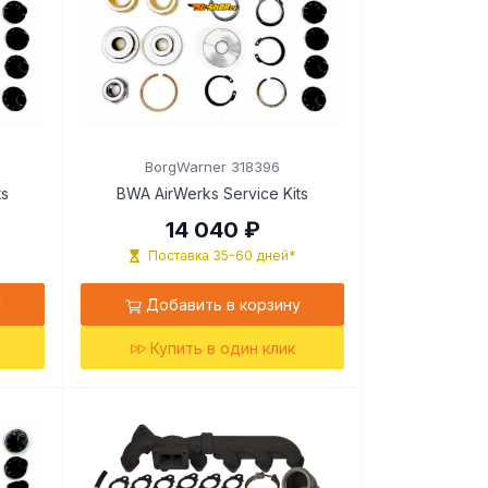
BorgWarner 318396
ts
BWA AirWerks Service Kits
14 040 ₽
Поставка 35-60 дней*
у
Добавить в корзину
Купить в один клик