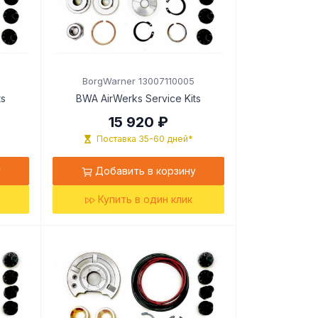
BorgWarner 13007110005
ts
BWA AirWerks Service Kits
15 920 ₽
Поставка 35-60 дней*
у
Добавить в корзину
Купить в один клик