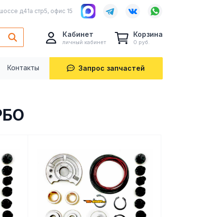
шоссе д41а стр5, офис 15
Кабинет
Корзина
личный кабинет
0 руб.
Контакты
Запрос запчастей
РБО