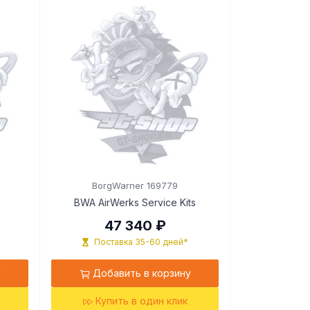
BorgWarner 169779
BWA AirWerks Service Kits
47 340 ₽
Поставка 35-60 дней*
у
Добавить в корзину
Купить в один клик