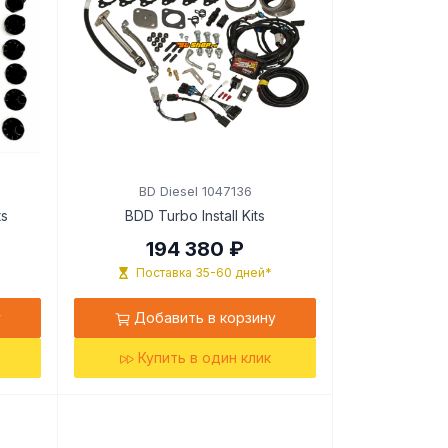
0
BD Diesel 1047136
ts
BDD Turbo Install Kits
194 380 ₽
Поставка 35-60 дней*
у
Добавить в корзину
Купить в один клик