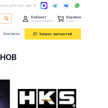
шоссе д41а стр5, офис 15
Кабинет
Корзина
личный кабинет
0 руб.
Контакты
Запрос запчастей
АНОВ