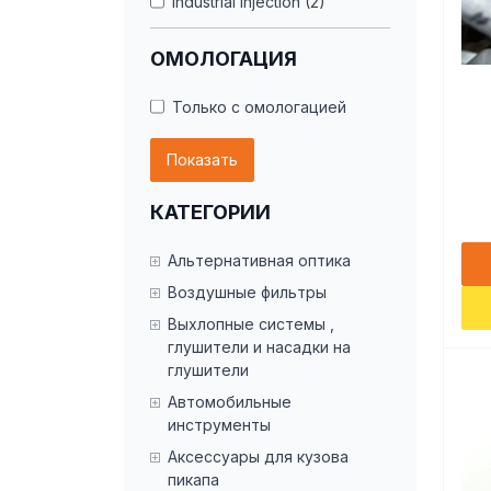
Industrial Injection (2)
TiALSport (37)
ОМОЛОГАЦИЯ
Turbosmart (10)
Только с омологацией
Показать
КАТЕГОРИИ
Альтернативная оптика
Воздушные фильтры
Выхлопные системы ,
глушители и насадки на
глушители
Автомобильные
инструменты
Аксессуары для кузова
пикапа