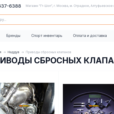
 637-6388
Магазин "Гт-Шоп", г. Москва, м. Отрадное, Алтуфьевское 
Бренды
Спорт инвентарь
Оплата и доставка
я
Наддув
Приводы сбросных клапанов
РИВОДЫ СБРОСНЫХ КЛАП