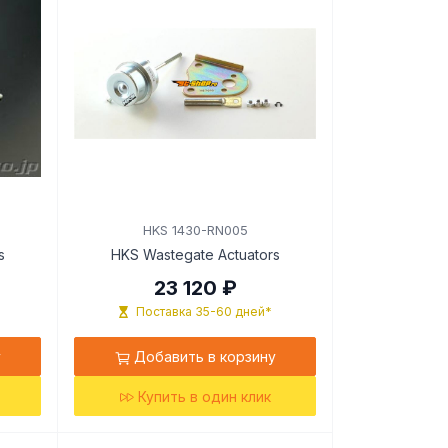
HKS 1430-RN005
s
HKS Wastegate Actuators
23 120 ₽
Поставка 35-60 дней*
у
Добавить в корзину
Купить в один клик