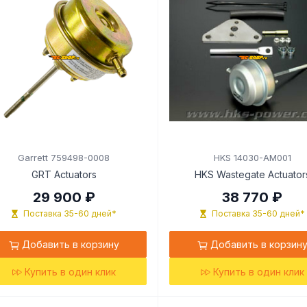
Garrett 759498-0008
HKS 14030-AM001
GRT Actuators
HKS Wastegate Actuator
29 900 ₽
38 770 ₽
Поставка 35-60 дней*
Поставка 35-60 дней*
Добавить в корзину
Добавить в корзин
Купить в один клик
Купить в один клик