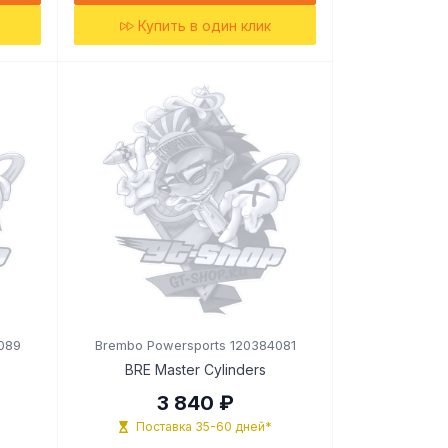
Купить в один клик
089
Brembo Powersports 120384081
BRE Master Cylinders
3 840 ₽
Поставка 35-60 дней*