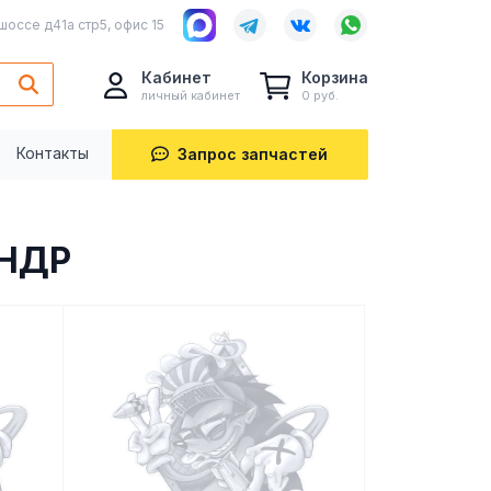
шоссе д41а стр5, офис 15
Кабинет
Корзина
личный кабинет
0 руб.
Контакты
Запрос запчастей
НДР