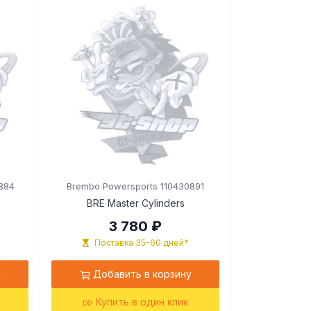
884
Brembo Powersports 110430891
BRE Master Cylinders
3 780 ₽
Поставка 35-60 дней*
у
Добавить в корзину
Купить в один клик