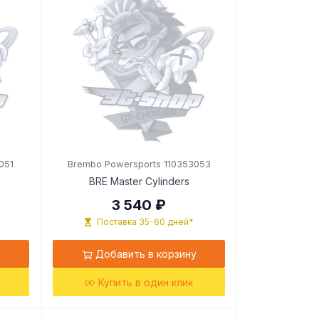
051
Brembo Powersports 110353053
BRE Master Cylinders
3 540 ₽
Поставка 35-60 дней*
у
Добавить в корзину
Купить в один клик