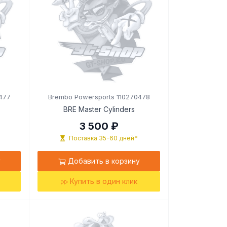
477
Brembo Powersports 110270478
BRE Master Cylinders
3 500 ₽
Поставка 35-60 дней*
у
Добавить в корзину
Купить в один клик