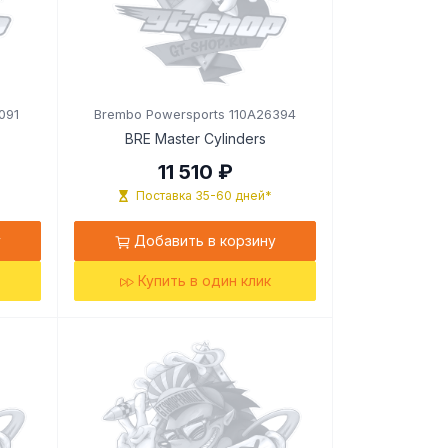
091
Brembo Powersports 110A26394
BRE Master Cylinders
11 510 ₽
Поставка 35-60 дней*
у
Добавить в корзину
Купить в один клик