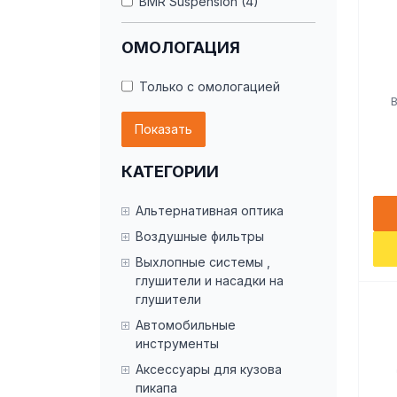
BMR Suspension (4)
Brembo Powersports (115)
ОМОЛОГАЦИЯ
DFC (1)
ISR Performance (1)
Только с омологацией
Performance Machine (6)
Показать
Project Mu (2)
Stoptech (4)
КАТЕГОРИИ
Torque Solution (1)
Wehrli (48)
Альтернативная оптика
Wilwood (361)
Воздушные фильтры
Выхлопные системы ,
глушители и насадки на
глушители
Автомобильные
инструменты
Аксессуары для кузова
пикапа