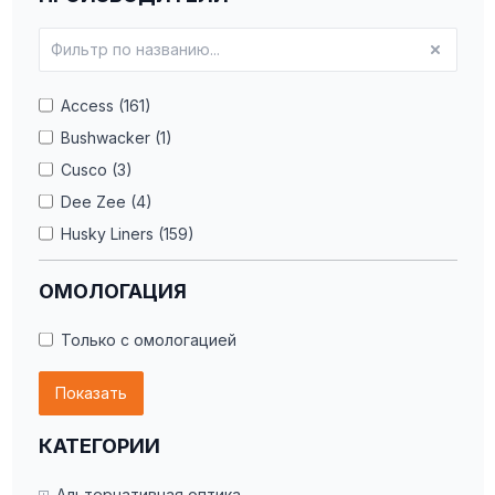
Access (161)
Bushwacker (1)
Cusco (3)
Dee Zee (4)
Husky Liners (159)
Kuryakyn (1)
ОМОЛОГАЦИЯ
Putco (63)
Rally Armor (501)
Только с омологацией
Rugged Ridge (2)
Показать
SPARCO (4)
КАТЕГОРИИ
Альтернативная оптика