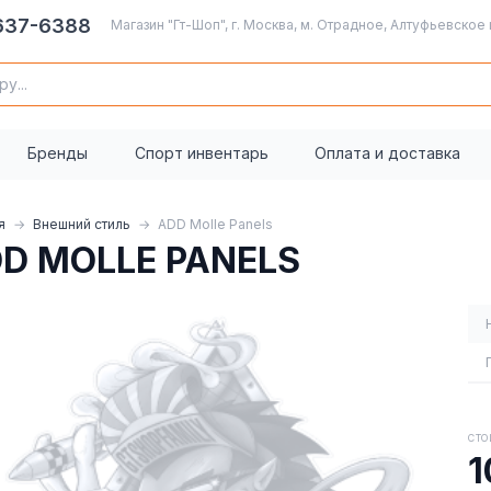
 637-6388
Магазин "Гт-Шоп", г. Москва, м. Отрадное, Алтуфьевское 
Бренды
Спорт инвентарь
Оплата и доставка
я
Внешний стиль
ADD Molle Panels
D MOLLE PANELS
СТО
1