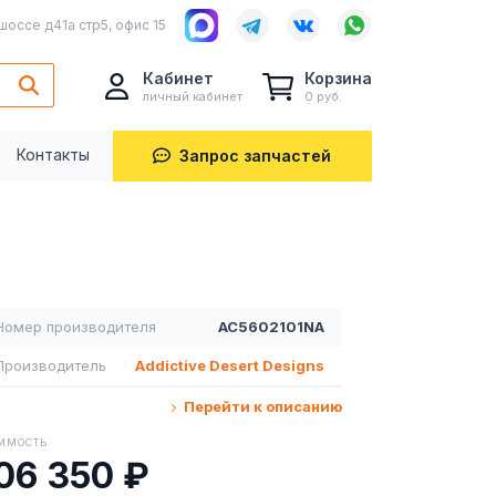
шоссе д41а стр5, офис 15
Кабинет
Корзина
личный кабинет
0 руб.
Контакты
Запрос запчастей
Номер производителя
AC5602101NA
Производитель
Addictive Desert Designs
Перейти к описанию
ИМОСТЬ
06 350 ₽