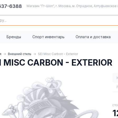
 637-6388
Магазин "Гт-Шоп", г. Москва, м. Отрадное, Алтуфьевское 
Бренды
Спорт инвентарь
Оплата и доставка
я
Внешний стиль
SEI Misc Carbon - Exterior
I MISC CARBON - EXTERIOR
СТО
1