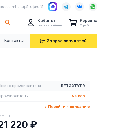
шоссе д41а стр5, офис 15
Кабинет
Корзина
личный кабинет
0 руб.
Контакты
Запрос запчастей
Номер производителя
RFT23TYPR
Производитель
Seibon
Перейти к описанию
ИМОСТЬ
21 220 ₽