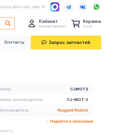
шоссе д41а стр5, офис 15
Кабинет
Корзина
личный кабинет
0 руб.
Контакты
Запрос запчастей
Номер
CJMOT2
Номер производителя
CJ-MOT-2
Производитель
Rugged Radios
Перейти к описанию
ИМОСТЬ