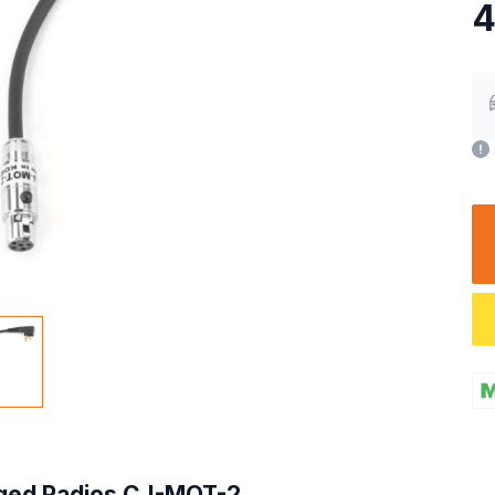
4
ged Radios CJ-MOT-2