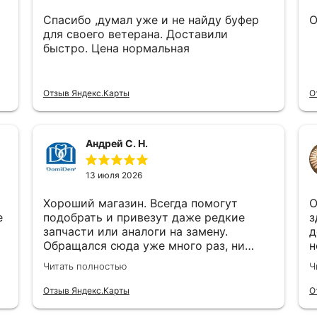
Спасибо ,думал уже и не найду буфер
О
для своего ветерана. Доставили
быстро. Цена нормальная
Отзыв Яндекс.Карты
О
Андрей С. Н.
13 июля 2026
Хороший магазин. Всегда помогут
О
е
подобрать и привезут даже редкие
з
запчасти или аналоги на замену.
д
Обращался сюда уже много раз, ни
н
каках проблем ни когда не возникало
П
Читать полностью
Ч
о
Отзыв Яндекс.Карты
О