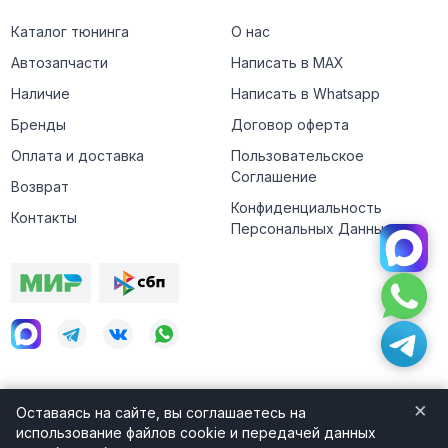
Каталог тюнинга
О нас
Автозапчасти
Написать в MAX
Наличие
Написать в Whatsapp
Бренды
Договор оферта
Оплата и доставка
Пользовательское
Соглашение
Возврат
Конфиденциальность
Контакты
Персональных Данных
×
Оставаясь на сайте, вы соглашаетесь на
© 2008-2026 GT-Shop
использование файлов cookie и передачей данных