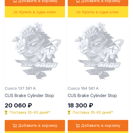
Добавить в корзину
Добавить в корзину
Купить в один клик
Купить в один клик
Cusco 137 561 A
Cusco 164 561 A
CUS Brake Cylinder Stop
CUS Brake Cylinder Stop
20 060 ₽
18 300 ₽
Поставка 35-60 дней*
Поставка 35-60 дней*
Добавить в корзину
Добавить в корзину