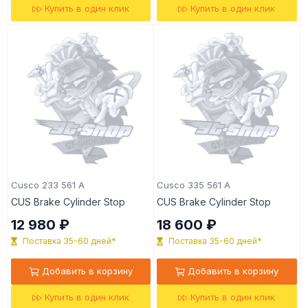
Купить в один клик
Купить в один клик
Cusco 233 561 A
Cusco 335 561 A
CUS Brake Cylinder Stop
CUS Brake Cylinder Stop
12 980 ₽
18 600 ₽
Поставка 35-60 дней*
Поставка 35-60 дней*
Добавить в корзину
Добавить в корзину
Купить в один клик
Купить в один клик