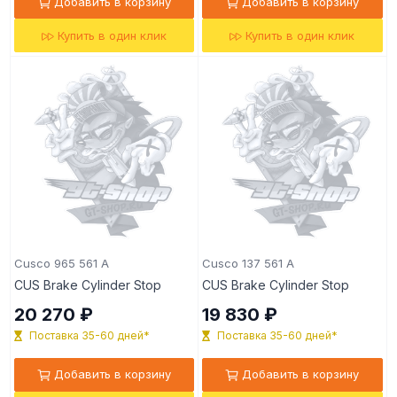
Добавить в корзину
Добавить в корзину
Купить в один клик
Купить в один клик
Cusco 965 561 A
Cusco 137 561 A
CUS Brake Cylinder Stop
CUS Brake Cylinder Stop
20 270 ₽
19 830 ₽
Поставка 35-60 дней*
Поставка 35-60 дней*
Добавить в корзину
Добавить в корзину