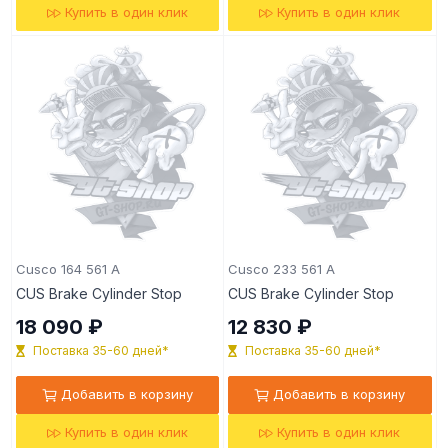
Купить в один клик
Купить в один клик
Cusco 164 561 A
Cusco 233 561 A
CUS Brake Cylinder Stop
CUS Brake Cylinder Stop
18 090 ₽
12 830 ₽
Поставка 35-60 дней*
Поставка 35-60 дней*
Добавить в корзину
Добавить в корзину
Купить в один клик
Купить в один клик